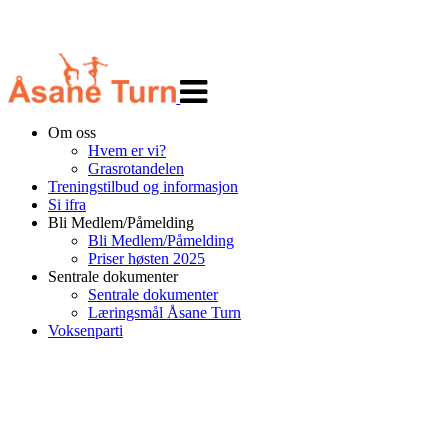
Veksle
navigasjon
Om oss
Hvem er vi?
Grasrotandelen
Treningstilbud og informasjon
Si ifra
Bli Medlem/Påmelding
Bli Medlem/Påmelding
Priser høsten 2025
Sentrale dokumenter
Sentrale dokumenter
Læringsmål Åsane Turn
Voksenparti