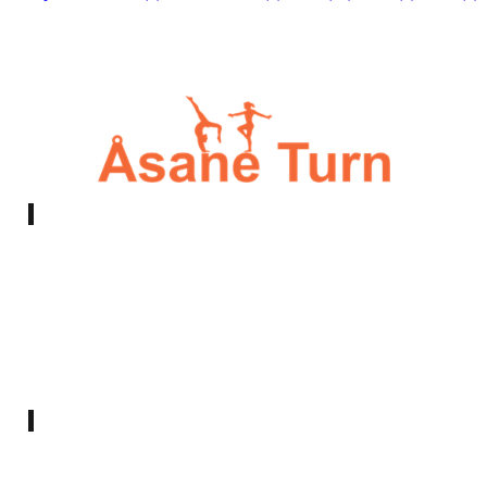
E-post:
styret@asaneturn.no