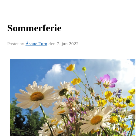
Sommerferie
Postet av
Åsane Turn
den
7. jun 2022