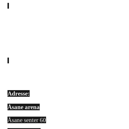
E-post:
styret@asaneturn.no
Adresse:
Åsane arena
Åsane senter 60