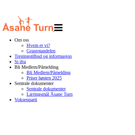
Veksle
navigasjon
Om oss
Hvem er vi?
Grasrotandelen
Treningstilbud og informasjon
Si ifra
Bli Medlem/Påmelding
Bli Medlem/Påmelding
Priser høsten 2025
Sentrale dokumenter
Sentrale dokumenter
Læringsmål Åsane Turn
Voksenparti