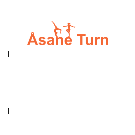
E-post:
styret@asaneturn.no