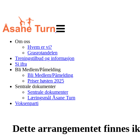
Veksle
navigasjon
Om oss
Hvem er vi?
Grasrotandelen
Treningstilbud og informasjon
Si ifra
Bli Medlem/Påmelding
Bli Medlem/Påmelding
Priser høsten 2025
Sentrale dokumenter
Sentrale dokumenter
Læringsmål Åsane Turn
Voksenparti
Dette arrangementet finnes ikk