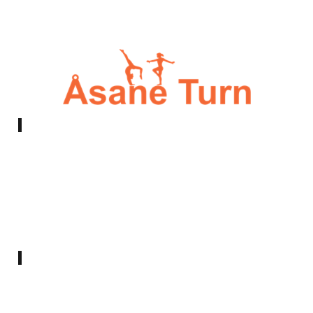
E-post:
styret@asaneturn.no