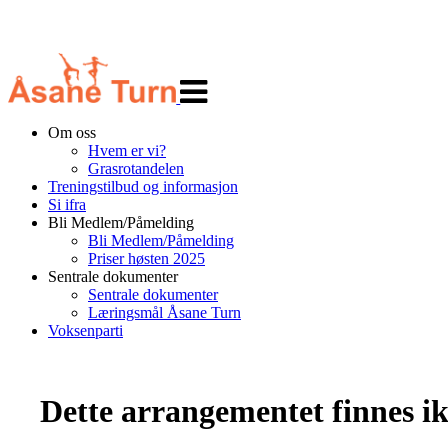
Veksle
navigasjon
Om oss
Hvem er vi?
Grasrotandelen
Treningstilbud og informasjon
Si ifra
Bli Medlem/Påmelding
Bli Medlem/Påmelding
Priser høsten 2025
Sentrale dokumenter
Sentrale dokumenter
Læringsmål Åsane Turn
Voksenparti
Dette arrangementet finnes ikk