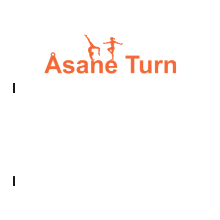
E-post:
styret@asaneturn.no