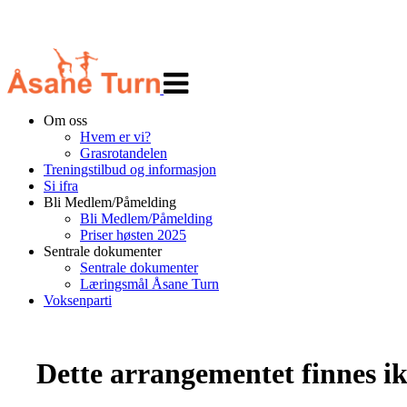
Veksle
navigasjon
Om oss
Hvem er vi?
Grasrotandelen
Treningstilbud og informasjon
Si ifra
Bli Medlem/Påmelding
Bli Medlem/Påmelding
Priser høsten 2025
Sentrale dokumenter
Sentrale dokumenter
Læringsmål Åsane Turn
Voksenparti
Dette arrangementet finnes ikk