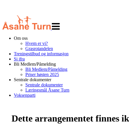
Veksle
navigasjon
Om oss
Hvem er vi?
Grasrotandelen
Treningstilbud og informasjon
Si ifra
Bli Medlem/Påmelding
Bli Medlem/Påmelding
Priser høsten 2025
Sentrale dokumenter
Sentrale dokumenter
Læringsmål Åsane Turn
Voksenparti
Dette arrangementet finnes ikk