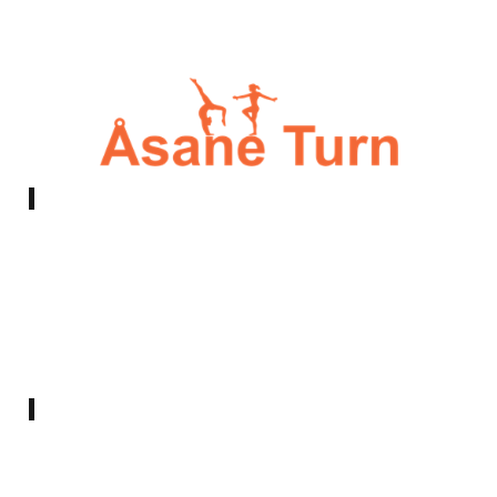
E-post:
styret@asaneturn.no