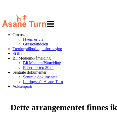
Veksle
navigasjon
Om oss
Hvem er vi?
Grasrotandelen
Treningstilbud og informasjon
Si ifra
Bli Medlem/Påmelding
Bli Medlem/Påmelding
Priser høsten 2025
Sentrale dokumenter
Sentrale dokumenter
Læringsmål Åsane Turn
Voksenparti
Dette arrangementet finnes ikk