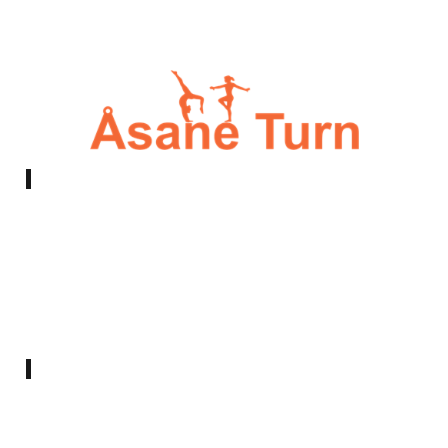
E-post:
styret@asaneturn.no