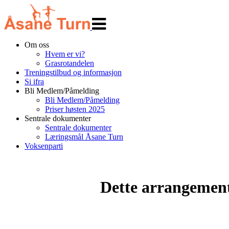
Veksle
navigasjon
Om oss
Hvem er vi?
Grasrotandelen
Treningstilbud og informasjon
Si ifra
Bli Medlem/Påmelding
Bli Medlem/Påmelding
Priser høsten 2025
Sentrale dokumenter
Sentrale dokumenter
Læringsmål Åsane Turn
Voksenparti
Dette arrangemente