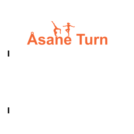
E-post:
styret@asaneturn.no