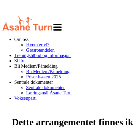
Veksle
navigasjon
Om oss
Hvem er vi?
Grasrotandelen
Treningstilbud og informasjon
Si ifra
Bli Medlem/Påmelding
Bli Medlem/Påmelding
Priser høsten 2025
Sentrale dokumenter
Sentrale dokumenter
Læringsmål Åsane Turn
Voksenparti
Dette arrangementet finnes ikk