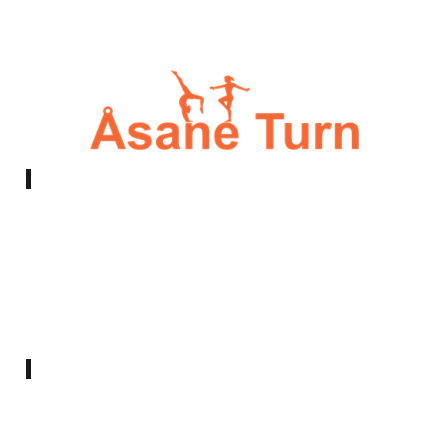
E-post:
styret@asaneturn.no