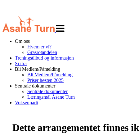
Veksle
navigasjon
Om oss
Hvem er vi?
Grasrotandelen
Treningstilbud og informasjon
Si ifra
Bli Medlem/Påmelding
Bli Medlem/Påmelding
Priser høsten 2025
Sentrale dokumenter
Sentrale dokumenter
Læringsmål Åsane Turn
Voksenparti
Dette arrangementet finnes ikk