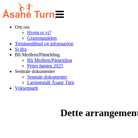
Veksle
navigasjon
Om oss
Hvem er vi?
Grasrotandelen
Treningstilbud og informasjon
Si ifra
Bli Medlem/Påmelding
Bli Medlem/Påmelding
Priser høsten 2025
Sentrale dokumenter
Sentrale dokumenter
Læringsmål Åsane Turn
Voksenparti
Dette arrangemente