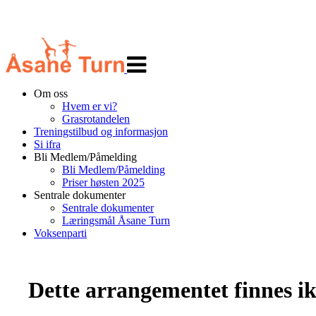
Veksle
navigasjon
Om oss
Hvem er vi?
Grasrotandelen
Treningstilbud og informasjon
Si ifra
Bli Medlem/Påmelding
Bli Medlem/Påmelding
Priser høsten 2025
Sentrale dokumenter
Sentrale dokumenter
Læringsmål Åsane Turn
Voksenparti
Dette arrangementet finnes ikk