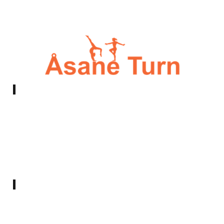
E-post:
styret@asaneturn.no