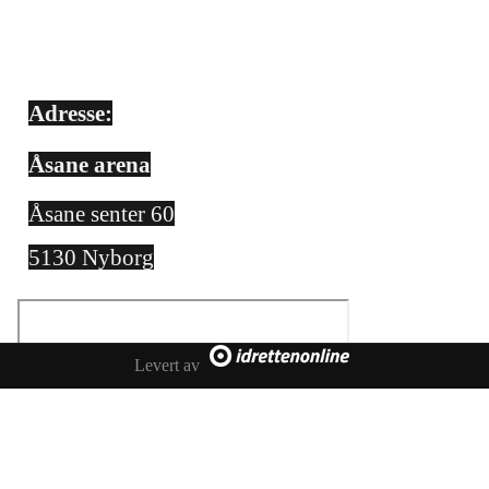
Adresse:
Åsane arena
Åsane senter 60
5130 Nyborg
Levert av