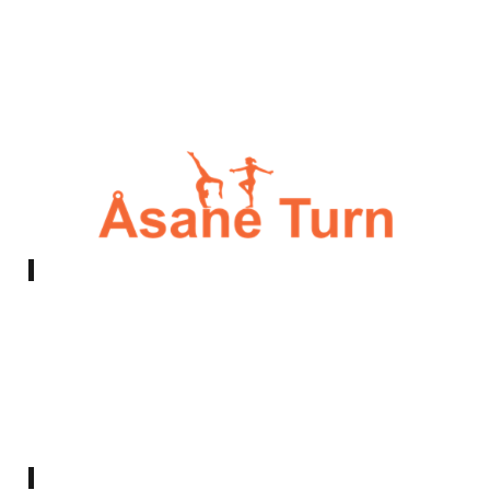
E-post:
styret@asaneturn.no