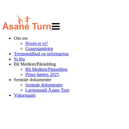
Veksle
navigasjon
Om oss
Hvem er vi?
Grasrotandelen
Treningstilbud og informasjon
Si ifra
Bli Medlem/Påmelding
Bli Medlem/Påmelding
Priser høsten 2025
Sentrale dokumenter
Sentrale dokumenter
Læringsmål Åsane Turn
Voksenparti