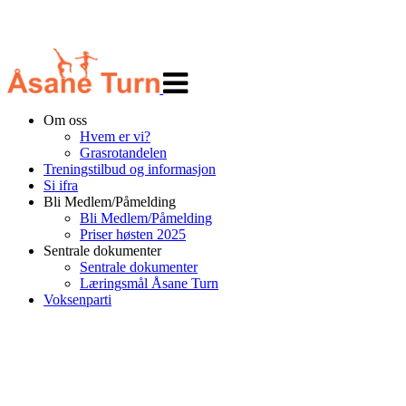
Veksle
navigasjon
Om oss
Hvem er vi?
Grasrotandelen
Treningstilbud og informasjon
Si ifra
Bli Medlem/Påmelding
Bli Medlem/Påmelding
Priser høsten 2025
Sentrale dokumenter
Sentrale dokumenter
Læringsmål Åsane Turn
Voksenparti