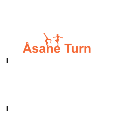
E-post:
styret@asaneturn.no