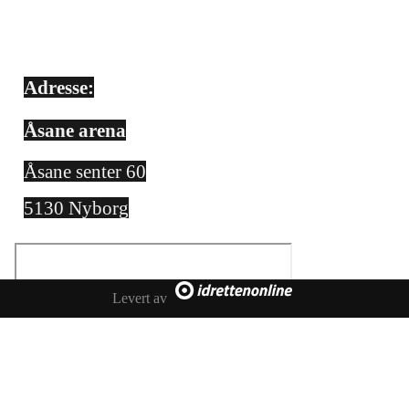
Adresse:
Åsane arena
Åsane senter 60
5130 Nyborg
Levert av